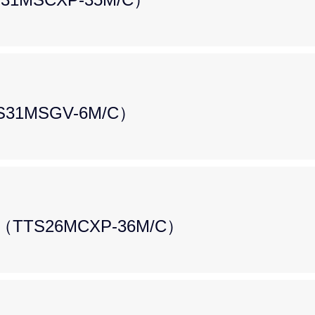
31MSGV-6M/C）
TS26MCXP-36M/C）