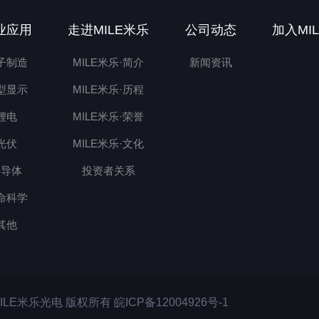
业应用
走进MILE米乐
公司动态
加入MI
子制造
MILE米乐·简介
新闻资讯
型显示
MILE米乐·历程
锂电
MILE米乐·荣誉
光伏
MILE米乐·文化
半导体
投资者关系
命科学
其他
Ltd. MILE米乐光电 版权所有
皖ICP备12004926号-1