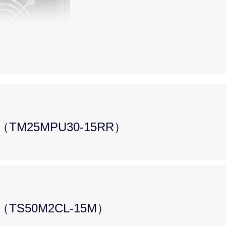
M25MPU30-15RR）
S50M2CL-15M）