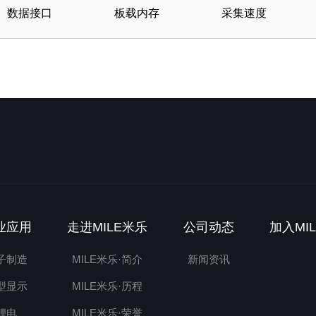
数据接口
板载内存
采集速度
业应用
走进MILE米乐
公司动态
加入MI
子制造
MILE米乐·简介
新闻资讯
型显示
MILE米乐·历程
锂电
MILE米乐·荣誉