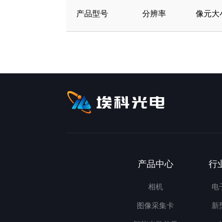
产品型号
分辨率
像元大
产品中心
行
相机
电
图像采集卡
新