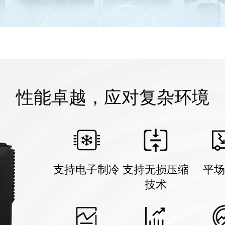
性能卓越，应对复杂环境
支持电子制冷
支持无损压缩
平场
技术