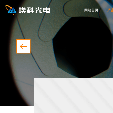
网站首页
产