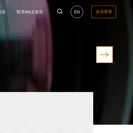
会员登录
米乐
联系MILE米乐
EN