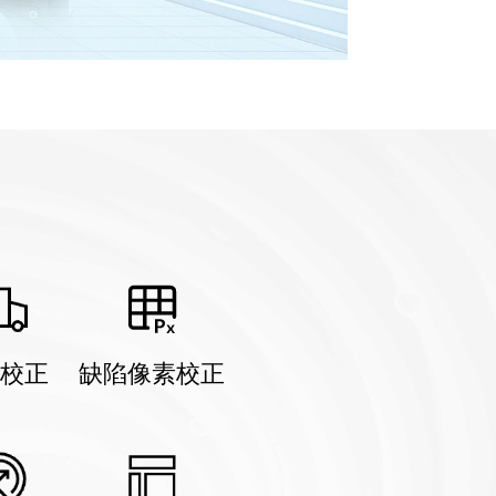
校正
缺陷像素校正