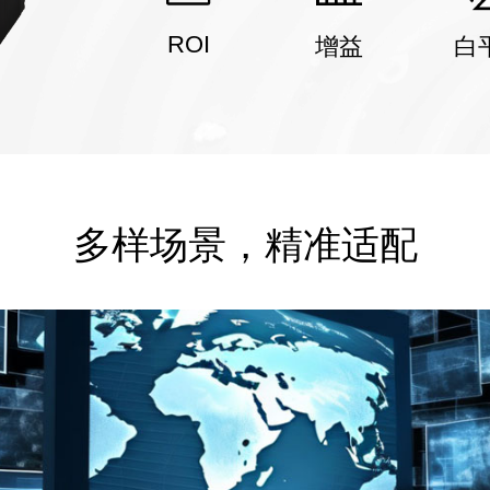
ROI
增益
白
多样场景，精准适配