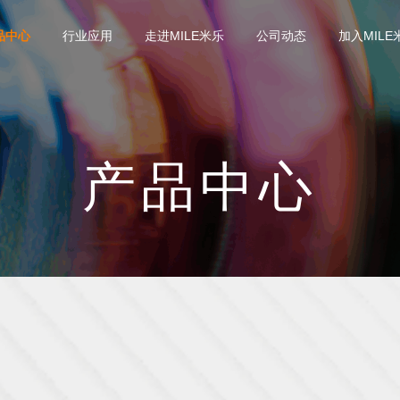
品中心
行业应用
走进MILE米乐
公司动态
加入MILE
产品中心